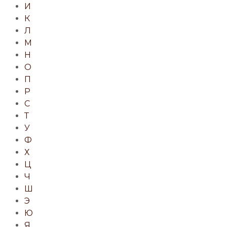
И
К
Л
М
Н
О
П
Р
С
Т
У
Ф
Х
Ц
Ч
Ш
Э
Ю
Я