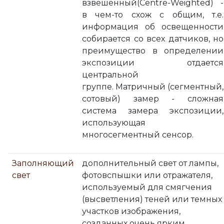
взвешенный(Centre-Weighted) -
в чем-то схож с общим, т.е.
информация об освещенности
собирается со всех датчиков, но
преимущество в определении
экспозиции отдается
центральной
группе. Матричный (сегментный,
сотовый) замер - сложная
система замера экспозиции,
использующая
многосегментный сенсор.
Заполняющий
дополнительный свет от лампы,
свет
фотовспышки или отражателя,
используемый для смягчения
(высветления) теней или темных
участков изображения,
созданных очень ярким