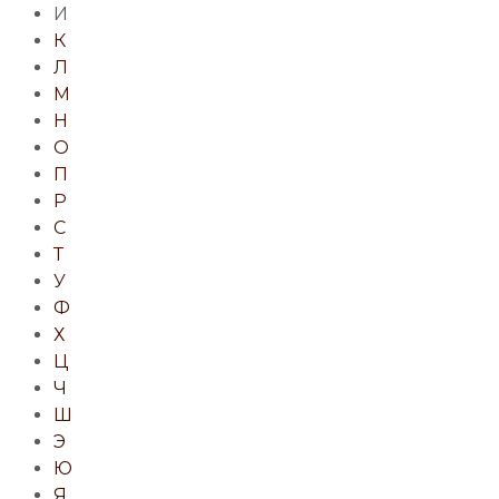
И
К
Л
М
Н
О
П
Р
С
Т
У
Ф
Х
Ц
Ч
Ш
Э
Ю
Я