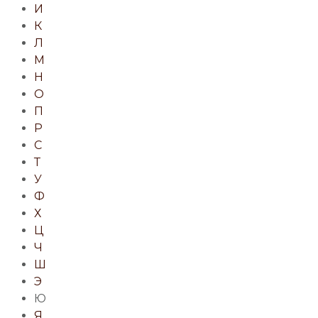
И
К
Л
М
Н
О
П
Р
С
Т
У
Ф
Х
Ц
Ч
Ш
Э
Ю
Я