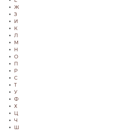
Е
Ж
З
И
К
Л
М
Н
О
П
Р
С
Т
У
Ф
Х
Ц
Ч
Ш