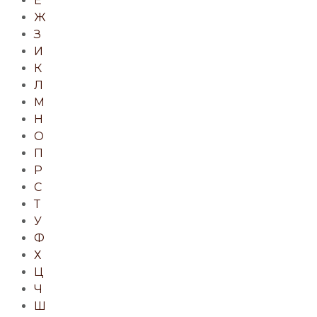
Е
Ж
З
И
К
Л
М
Н
О
П
Р
С
Т
У
Ф
Х
Ц
Ч
Ш