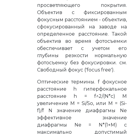
просветляющего покрытия.
Объектив с фиксированным
фокусным расстоянием - объектив,
сфокусированный на заводе на
определенное расстояние. Такой
объектив во время фотосъемки
обеспечивает с учетом его
глубины резкости нормальную
фотосъемку без фокусировки. см.
Свободный фокус ('focus free').
Оптические термины. f фокусное
расстояние h гиперфокальное
расстояние h = f^2/(N*c) M
увеличение M = Si/So, или M = (Si-
f)/f N значение диафрагмы Ne
эффективное значение
диафрагмы Ne = N*(1+M) c
максимально допустимый