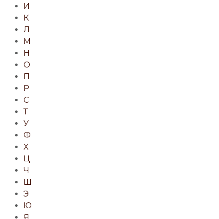
И
К
Л
М
Н
О
П
Р
С
Т
У
Ф
Х
Ц
Ч
Ш
Э
Ю
Я