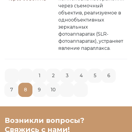
через съемочный
объектив, реализуемое в
однообъективных
зеркальных
фотоаппаратах (SLR-
фотоаппаратах), устраняет
явление параллакса.
1
2
3
4
5
6
7
8
9
10
Возникли вопросы?
Свяжись с нами!