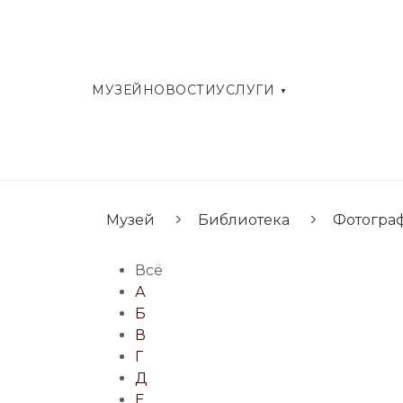
МУЗЕЙ
НОВОСТИ
УСЛУГИ
Музей
Библиотека
Фотогра
Всё
А
Б
В
Г
Д
Е