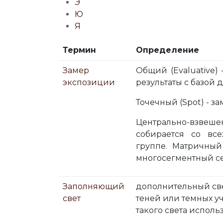
Э
Ю
Я
Термин
Определение
Замер
Общий (Evaluative)
экспозиции
результаты с базой
Точечный (Spot) - 
Центрально-взвеше
собирается со вс
группе. Матричный
многосегментный се
Заполняющий
дополнительный све
свет
теней или темных у
такого света использ