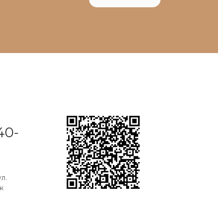
40-
л.
ж