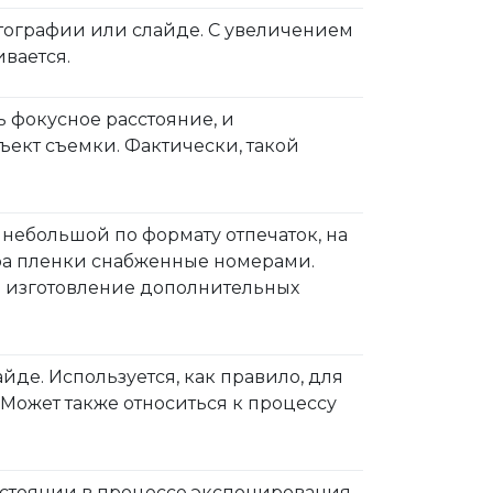
отографии или слайде. С увеличением
вается.
 фокусное расстояние, и
ъект съемки. Фактически, такой
), небольшой по формату отпечаток, на
а пленки снабженные номерами.
на изготовление дополнительных
де. Используется, как правило, для
Может также относиться к процессу
остоянии в процессе экспонирования.