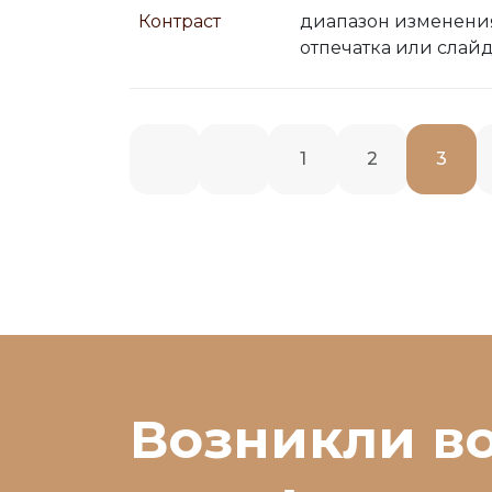
Контраст
диапазон изменения
отпечатка или слай
1
2
3
Возникли в