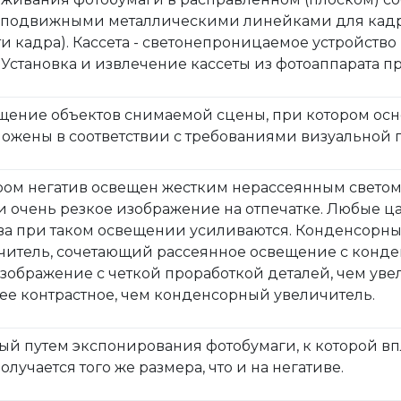
 подвижными металлическими линейками для кадр
и кадра). Кассета - светонепроницаемое устройств
Установка и извлечение кассеты из фотоаппарата пр
ение объектов снимаемой сцены, при котором осн
ложены в соответствии с требованиями визуальной 
ором негатив освещен жестким нерассеянным свет
и очень резкое изображение на отпечатке. Любые ц
ва при таком освещении усиливаются. Конденсорн
ичитель, сочетающий рассеянное освещение с конд
изображение с четкой проработкой деталей, чем ув
нее контрастное, чем конденсорный увеличитель.
ный путем экспонирования фотобумаги, к которой в
олучается того же размера, что и на негативе.