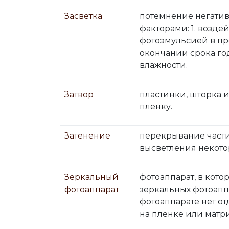
Засветка
потемнение негатив
факторами: 1. возде
фотоэмульсией в пр
окончании срока го
влажности.
Затвор
пластинки, шторка 
пленку.
Затенение
перекрывание части
высветления некото
Зеркальный
фотоаппарат, в кот
фотоаппарат
зеркальных фотоапп
фотоаппарате нет от
на плёнке или матр