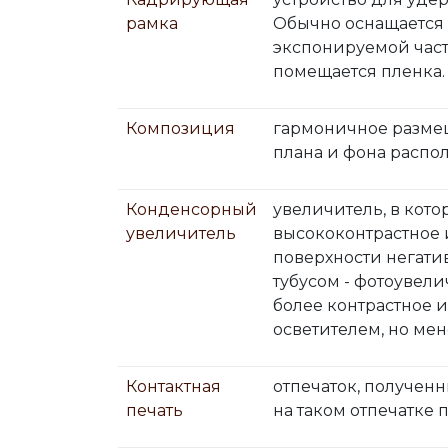
рамка
Обычно оснащается
экспонируемой част
помещается пленка. 
Композиция
гармоничное размещ
плана и фона распо
Конденсорный
увеличитель, в кот
увеличитель
высококонтрастное 
поверхности негати
тубусом - фотоувел
более контрастное 
осветителем, но ме
Контактная
отпечаток, получен
печать
на таком отпечатке п