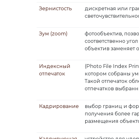
Зернистость
дискретная или гра
светочувствительно
Зум (zoom)
фотообъектив, позв
соответственно угол
объектив заменяет 
Индексный
(Photo File Index Pr
отпечаток
котором собраны у
Такой отпечаток об
отпечатков выбранн
Кадрирование
выбор границ и фор
получения более га
размещения объекто
Кадрирующая
устройство для уде