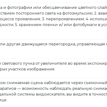
а и фотографии или обесцвечивание цветного сла
йствием постороннего света на фотоэмульсию; 2. вз
оцессе проявления; 3. перепроявлением; 4. исполь
дности; 5. хранением пленки и/ или фотобумаги в 
или другая движущаяся перегородка, управляющая 
 светового пучка от увеличителя во время экспони
рых участков изображения.
ором снимаемая сцена наблюдается через съемочный 
аратиов — возможность наблюдать реальную снимае
дельной системы видоискателя, вы видите в точнос
ице.