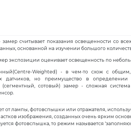
 - замер считывает показания освещенности со вс
 данных, основанной на изучении большого количес
замер экспозиции оценивает освещенность по неболь
нный(Centre-Weighted) - в чем-то схож с общим
ех датчиков, но преимущество в определении 
 (сегментный, сотовый) замер - сложная систем
нсор.
т от лампы, фотовспышки или отражателя, использ
частков изображения, созданных очень ярким основ
уется фотовспышка, то режим называется 'заполняющей