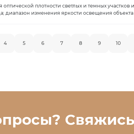
 оптической плотности светлых и темных участков 
да; диапазон изменения яркости освещения объект
4
5
6
7
8
9
10
опросы? Свяжись