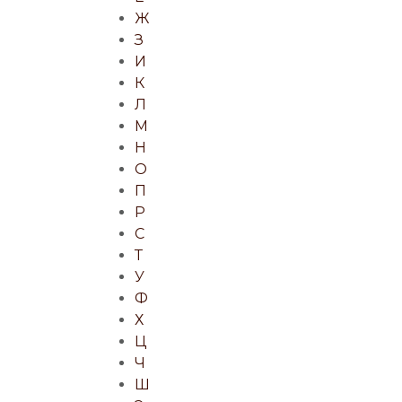
Ж
З
И
К
Л
М
Н
О
П
Р
С
Т
У
Ф
Х
Ц
Ч
Ш