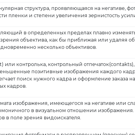
нулярная структура, проявляющаяся на негативе, ф
сти пленки и степени увеличения зернистость усили
оляющий в определенных пределах плавно изменять
 зрения объектива, как бы приближая или удаляя об
одновременно несколько объективов.
int) или контролька, контрольный отпечаток(contakts
меньшенные позитивные изображения каждого кадр
легчает поиск нужного кадра и оформление заказа 
ых кадров.
мата изображения, имеющегося на негативе или слай
рмоничного в визуальном отношении изображения. 
в в поле зрения видоискателя.
рживания фотобумаги в расправленном (плоском) с