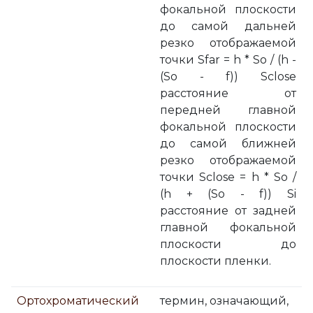
фокальной плоскости
до самой дальней
резко отображаемой
точки Sfar = h * So / (h -
(So - f)) Sclose
расстояние от
передней главной
фокальной плоскости
до самой ближней
резко отображаемой
точки Sclose = h * So /
(h + (So - f)) Si
расстояние от задней
главной фокальной
плоскости до
плоскости пленки.
Ортохроматический
термин, означающий,