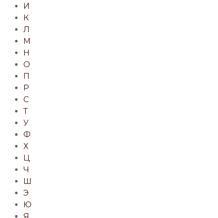
И
К
Л
М
Н
О
П
Р
С
Т
У
Ф
Х
Ц
Ч
Ш
Э
Ю
Я