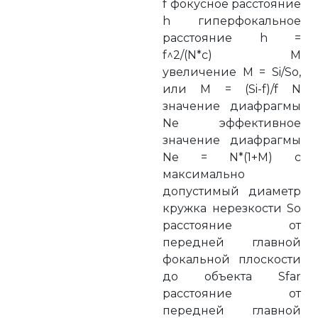
f фокусное расстояние
h гиперфокальное
расстояние h =
f^2/(N*c) M
увеличение M = Si/So,
или M = (Si-f)/f N
значение диафрагмы
Ne эффективное
значение диафрагмы
Ne = N*(1+M) c
максимально
допустимый диаметр
кружка нерезкости So
расстояние от
передней главной
фокальной плоскости
до объекта Sfar
расстояние от
передней главной