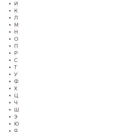
И
К
Л
М
Н
О
П
Р
С
Т
У
Ф
Х
Ц
Ч
Ш
Э
Ю
Я