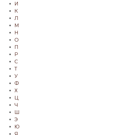
И
К
Л
М
Н
О
П
Р
С
Т
У
Ф
Х
Ц
Ч
Ш
Э
Ю
Я