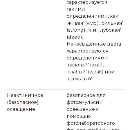
характеризуется
такими
определениями, как
'живая' (vivid), 'сильная'
(strong) или 'глубокая'
(deep).
Ненасыщенные цвета
характеризуются
определениями
'тусклый' (dull),
'слабый' (weak) или
'вымытый'.
Неактиничное
безопасное для
(безопасное)
фотоэмульсии
освещение
освещение с
помощью
фотолабораторного